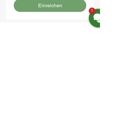
Einreichen
1
Location:
Friedrich-Engels-Str. 12,
16827 Neuruppin OT Alt Ruppin
Email:
info@hotelaar.de
Phone:
+49 3391 7650