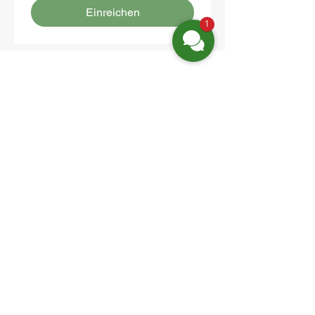
Einreichen
1
Location:
Friedrich-Engels-Str. 12,
16827 Neuruppin OT Alt Ruppin
Email:
info@hotelaar.de
Phone:
+49 3391 7650