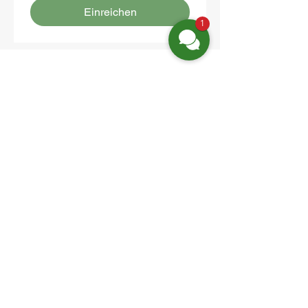
Einreichen
1
Location:
Friedrich-Engels-Str. 12,
16827 Neuruppin OT Alt Ruppin
Email:
info@hotelaar.de
Phone:
+49 3391 7650