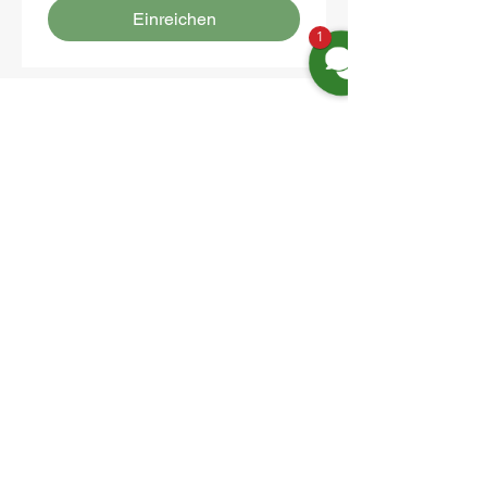
Einreichen
1
Location:
Friedrich-Engels-Str. 12,
16827 Neuruppin OT Alt Ruppin
Email:
info@hotelaar.de
Phone:
+49 3391 7650