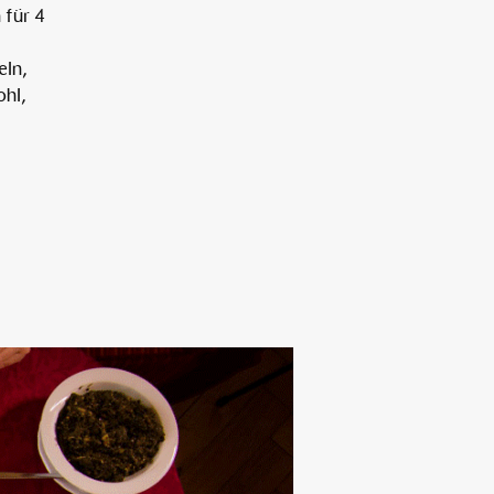
für 4
eln,
Alten Rhi
ohl,
Hotel und Resta