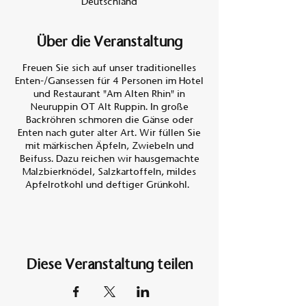
Deutschland
Über die Veranstaltung
Freuen Sie sich auf unser traditionelles
Enten-/Gansessen für 4 Personen im Hotel
und Restaurant "Am Alten Rhin" in
Neuruppin OT Alt Ruppin. In große
Backröhren schmoren die Gänse oder
Enten nach guter alter Art. Wir füllen Sie
mit märkischen Äpfeln, Zwiebeln und
Beifuss. Dazu reichen wir hausgemachte
Malzbierknödel, Salzkartoffeln, mildes
Apfelrotkohl und deftiger Grünkohl.
Preis Entenessen 130,- €
Preis Gansessen 145,- €
In der Zeit vom
Diese Veranstaltung teilen
01.11.2023 bis 22.12.2023 bieten wir in
diesem Jahr an:
2 ganze Enten oder 1 ganze Gans für 4